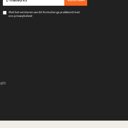
Met het versturen van dit formulier ga je akkoord met
ons privacybeleid
ight