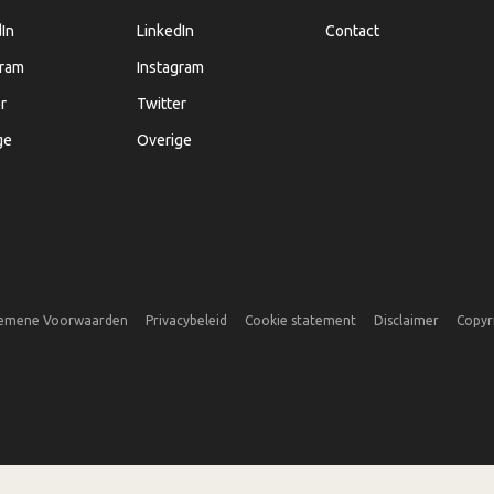
In
LinkedIn
Contact
gram
Instagram
r
Twitter
ge
Overige
emene Voorwaarden
Privacybeleid
Cookie statement
Disclaimer
Copyr