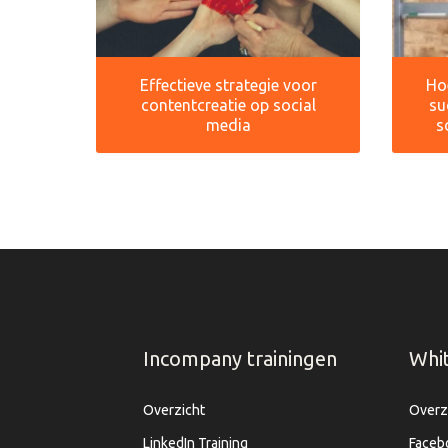
Effectieve strategie voor
Hoe
contentcreatie op social
su
media
s
Incompany trainingen
Whi
Overzicht
Overz
LinkedIn Training
Faceb