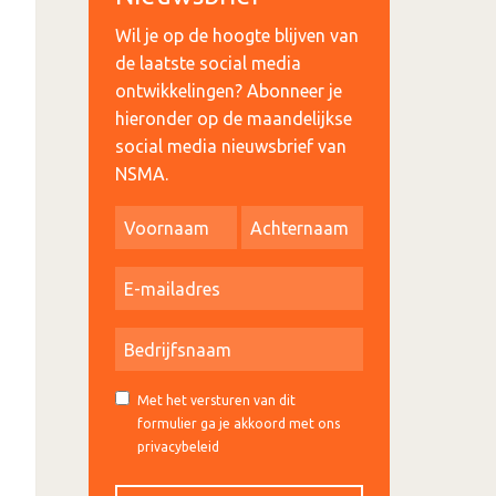
Wil je op de hoogte blijven van
de laatste social media
ontwikkelingen? Abonneer je
hieronder op de maandelijkse
social media nieuwsbrief van
NSMA.
Met het versturen van dit
formulier ga je akkoord met ons
privacybeleid