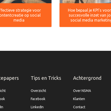
ffectieve strategie voor
Hoe bepaal je KPI’s voo
ontentcreatie op social
succesvolle inzet van j
media
social media marketin
tepapers
Tips en Tricks
Achtergrond
icht
Overzicht
Over NSMA
ook
Facebook
Klanten
In
LinkedIn
Contact