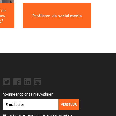
r de
ouw
Profileren via social media
g?
Abonneer op onze nieuwsbrief
Met het versturen van dit formulier ga je akkoord met