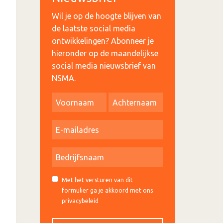
Wil je op de hoogte blijven van
de laatste social media
ontwikkelingen? Abonneer je
hieronder op de maandelijkse
social media nieuwsbrief van
NSMA.
Met het versturen van dit
formulier ga je akkoord met ons
privacybeleid