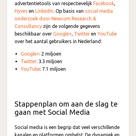
advertentietools van respectievelijk
Facebook
,
Hyves
en
LinkedIn
. Op basis van
social media
onderzoek door Newcom Research &
Consultancy
zijn de volgende gegevens
beschikbaar over
Google+
,
Twitter
en
YouTube
over het aantal gebruikers in Nederland:
Google+
: 2 miljoen
Twitter
: 3.3 miljoen
YouTube
: 7.1 miljoen
Stappenplan om aan de slag te
gaan met Social Media
Social media is een begrip dat veel verschillende
kanalen en platformen omhelst. De dynamiek en