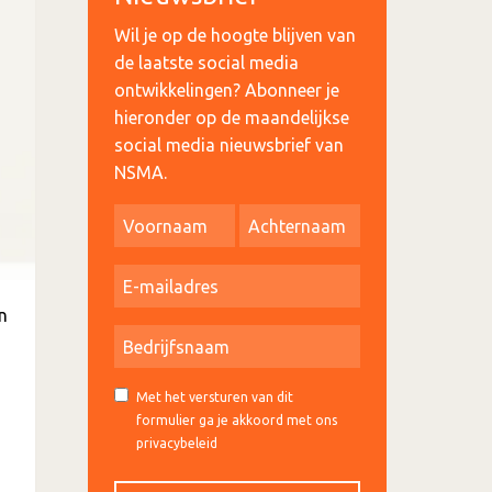
Wil je op de hoogte blijven van
de laatste social media
ontwikkelingen? Abonneer je
hieronder op de maandelijkse
social media nieuwsbrief van
NSMA.
n
Met het versturen van dit
formulier ga je akkoord met ons
privacybeleid