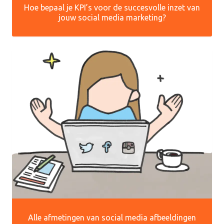
Hoe bepaal je KPI’s voor de succesvolle inzet van
jouw social media marketing?
Alle afmetingen van social media afbeeldingen