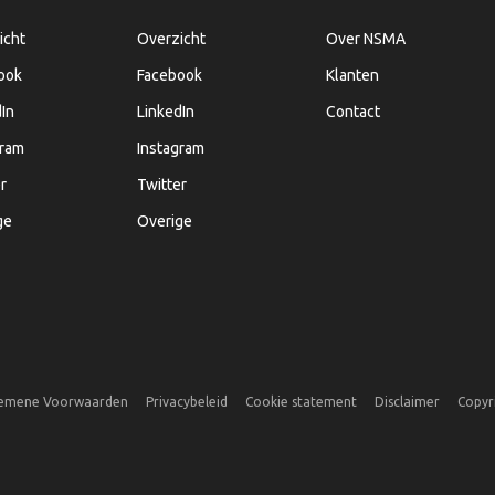
icht
Overzicht
Over NSMA
ook
Facebook
Klanten
In
LinkedIn
Contact
gram
Instagram
r
Twitter
ge
Overige
emene Voorwaarden
Privacybeleid
Cookie statement
Disclaimer
Copyr