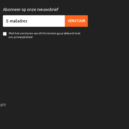
Abonneer op onze nieuwsbrief
Met het versturen van dit formulier ga je akkoord met
ons privacybeleid
ight