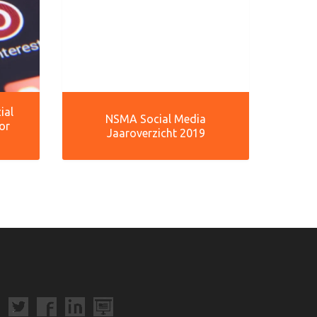
ial
NSMA Social Media
or
Jaaroverzicht 2019