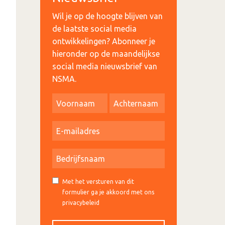
Wil je op de hoogte blijven van
de laatste social media
ontwikkelingen? Abonneer je
hieronder op de maandelijkse
social media nieuwsbrief van
NSMA.
Met het versturen van dit
formulier ga je akkoord met ons
privacybeleid