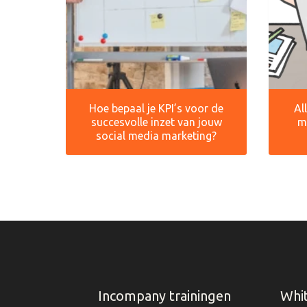
Hoe bepaal je KPI’s voor de
Al
succesvolle inzet van jouw
m
social media marketing?
Incompany trainingen
Whi