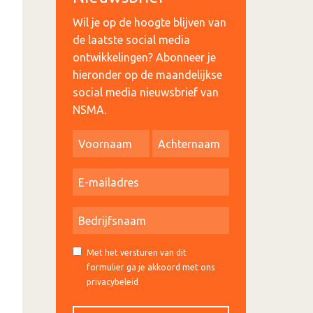
Wil je op de hoogte blijven van
de laatste social media
ontwikkelingen? Abonneer je
hieronder op de maandelijkse
social media nieuwsbrief van
NSMA.
Met het versturen van dit
formulier ga je akkoord met ons
privacybeleid