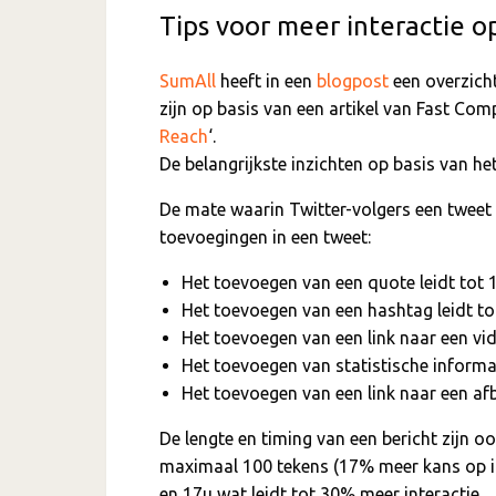
Tips voor meer interactie o
SumAll
heeft in een
blogpost
een overzicht
zijn op basis van een artikel van Fast Com
Reach
‘.
De belangrijkste inzichten op basis van he
De mate waarin Twitter-volgers een tweet
toevoegingen in een tweet:
Het toevoegen van een quote leidt tot
Het toevoegen van een hashtag leidt t
Het toevoegen van een link naar een vi
Het toevoegen van statistische informa
Het toevoegen van een link naar een af
De lengte en timing van een bericht zijn o
maximaal 100 tekens (17% meer kans op int
en 17u wat leidt tot 30% meer interactie.