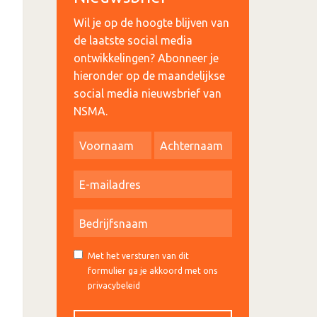
Wil je op de hoogte blijven van
de laatste social media
ontwikkelingen? Abonneer je
hieronder op de maandelijkse
social media nieuwsbrief van
NSMA.
Met het versturen van dit
formulier ga je akkoord met ons
privacybeleid