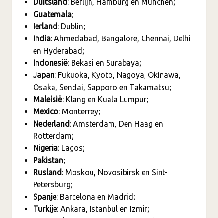
Duitsland
: Berlijn, Hamburg en München;
Guatemala
;
Ierland
: Dublin;
India
: Ahmedabad, Bangalore, Chennai, Delhi
en Hyderabad;
Indonesië
: Bekasi en Surabaya;
Japan
: Fukuoka, Kyoto, Nagoya, Okinawa,
Osaka, Sendai, Sapporo en Takamatsu;
Maleisië
: Klang en Kuala Lumpur;
Mexico
: Monterrey;
Nederland
: Amsterdam, Den Haag en
Rotterdam;
Nigeria
: Lagos;
Pakistan
;
Rusland
: Moskou, Novosibirsk en Sint-
Petersburg;
Spanje
: Barcelona en Madrid;
Turkije
: Ankara, Istanbul en Izmir;