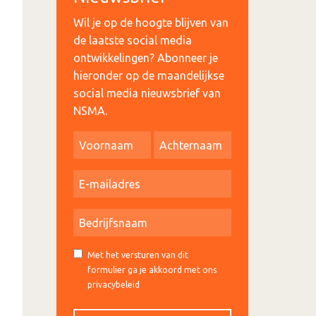
Wil je op de hoogte blijven van
de laatste social media
ontwikkelingen? Abonneer je
hieronder op de maandelijkse
social media nieuwsbrief van
NSMA.
Met het versturen van dit
formulier ga je akkoord met ons
privacybeleid