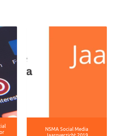
ial
NSMA Social Media
or
Jaaroverzicht 2019