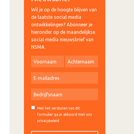
Wil je op de hoogte blijven van
de laatste social media
ontwikkelingen? Abonneer je
hieronder op de maandelijkse
social media nieuwsbrief van
NSMA.
Met het versturen van dit
formulier ga je akkoord met ons
privacybeleid