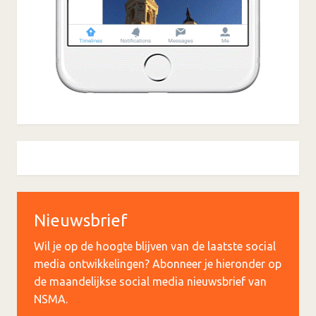
Nieuwsbrief
Wil je op de hoogte blijven van de laatste social
media ontwikkelingen? Abonneer je hieronder op
de maandelijkse social media nieuwsbrief van
NSMA.