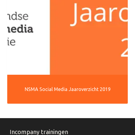
NSMA Social Media Jaaroverzicht 2019
Incompany trainingen