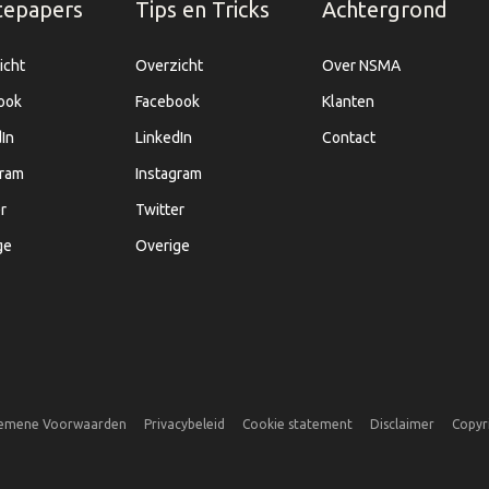
tepapers
Tips en Tricks
Achtergrond
icht
Overzicht
Over NSMA
ook
Facebook
Klanten
In
LinkedIn
Contact
gram
Instagram
r
Twitter
ge
Overige
emene Voorwaarden
Privacybeleid
Cookie statement
Disclaimer
Copyr