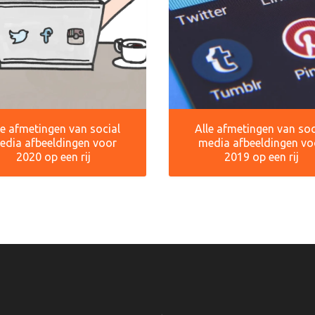
le afmetingen van social
Alle afmetingen van soc
edia afbeeldingen voor
media afbeeldingen vo
2020 op een rij
2019 op een rij