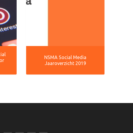
ial
NSMA Social Media
or
Jaaroverzicht 2019