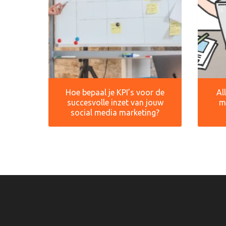
Hoe bepaal je KPI’s voor de
Al
succesvolle inzet van jouw
m
social media marketing?