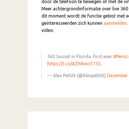
door de telefoon te bewegen of met de vin
Meer achtergrondinformatie over live 360 
dit moment wordt de functie getest met ee
geïnteresseerden zich kunnen
aanmelden
video:
360 Sunset in Florida. First ever
#Peris
https://t.co/AZWbnnT15S
— Alex Pettitt (@Alexpettitt)
December 