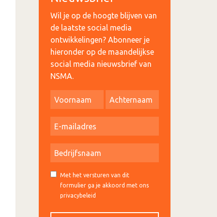
Wil je op de hoogte blijven van
de laatste social media
ontwikkelingen? Abonneer je
hieronder op de maandelijkse
social media nieuwsbrief van
NSMA.
Met het versturen van dit
formulier ga je akkoord met ons
privacybeleid