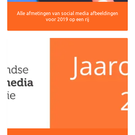
Alle afmetingen van social media afbeeldingen
voor 2019 op een rij