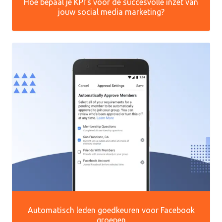
Hoe bepaal je KPI’s voor de succesvolle inzet van
jouw social media marketing?
Automatisch leden goedkeuren voor Facebook
groepen