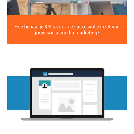
Hoe bepaal je KPI’s voor de succesvolle inzet van
jouw social media marketing?