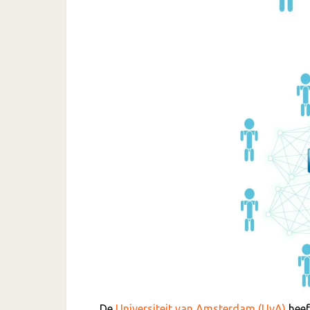
De
Universiteit van Amsterdam (UvA)
heef