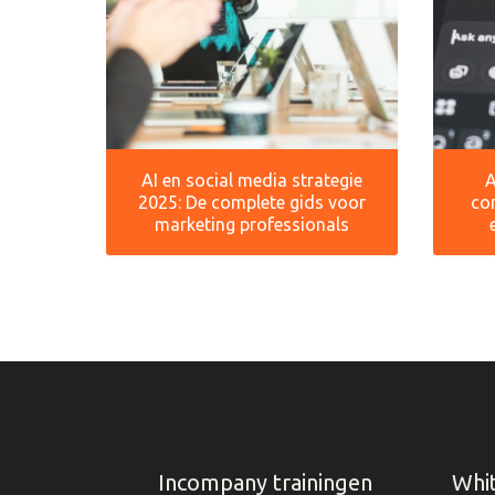
AI en social media strategie
A
2025: De complete gids voor
co
marketing professionals
Incompany trainingen
Whi