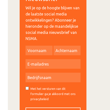
Wil je op de hoogte blijven van
de laatste social media
ontwikkelingen? Abonneer je
hieronder op de maandelijkse
social media nieuwsbrief van
NSMA.
Met het versturen van dit
formulier ga je akkoord met ons
privacybeleid