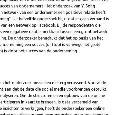
succes van ondernemers. Het onderzoek van Y. Song
In netwerk van een ondernemer een positieve relatie heeft
ng”. Uit hetzelfde onderzoek blijkt dat er geen verband is
an een netwerk op Facebook. Bij de respondenten die
s een negatieve relatie merkbaar tussen een groot netwerk
ing. De onderzoeker benadrukt dat het op basis van het
onderneming een succes (of flop) is vanwege het grote
ein) is door het succes van de onderneming.
van het onderzoek misschien niet erg verassend. Vooral de
t aan dat de data die social media voorbrengen gebruikt
alyseren. Om de structuren en en opbouw van de online
rticiperen in kaart te brengen, is data verzameld van
te inzichten te verkrijgen, heeft de onderzoeker een online
enten niet alleen vragen beantwoorden, maar ook toegang