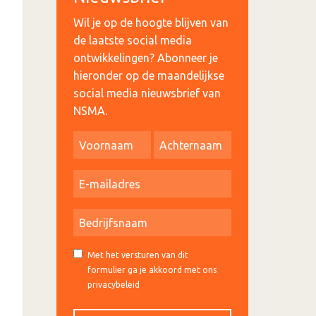
Wil je op de hoogte blijven van
de laatste social media
ontwikkelingen? Abonneer je
hieronder op de maandelijkse
social media nieuwsbrief van
NSMA.
Met het versturen van dit
formulier ga je akkoord met ons
privacybeleid