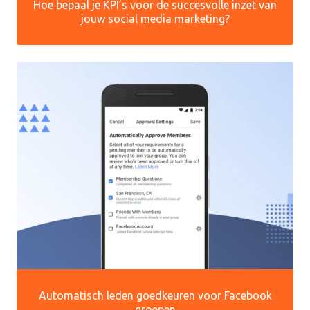
Hoe bepaal je KPI’s voor de succesvolle inzet van
jouw social media marketing?
Automatisch leden goedkeuren voor Facebook
groepen