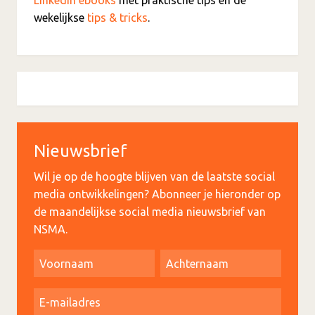
LinkedIn ebooks
met praktische tips en de
wekelijkse
tips & tricks
.
Nieuwsbrief
Wil je op de hoogte blijven van de laatste social
media ontwikkelingen? Abonneer je hieronder op
de maandelijkse social media nieuwsbrief van
NSMA.