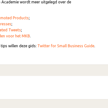
a Academie wordt meer uitgelegd over de
romoted Products
;
eresses
;
geted Tweets
;
eden voor het MKB
.
tips willen deze gids:
Twitter for Small Business Guide
.