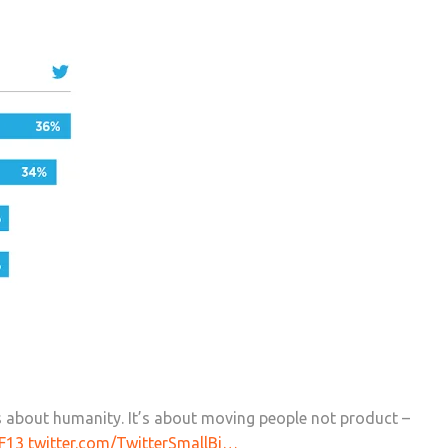
it’s about humanity. It’s about moving people not product –
F13
twitter.com/TwitterSmallBi…