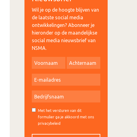
Wil je op de hoogte blijven van
de laatste social media
ontwikkelingen? Abonneer je
hieronder op de maandelijkse
social media nieuwsbrief van
NSMA.
Met het versturen van dit
formulier ga je akkoord met ons
privacybeleid