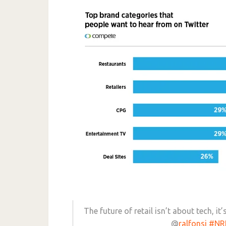
The future of retail isn’t about tech, 
@
ralfonsi
#NR