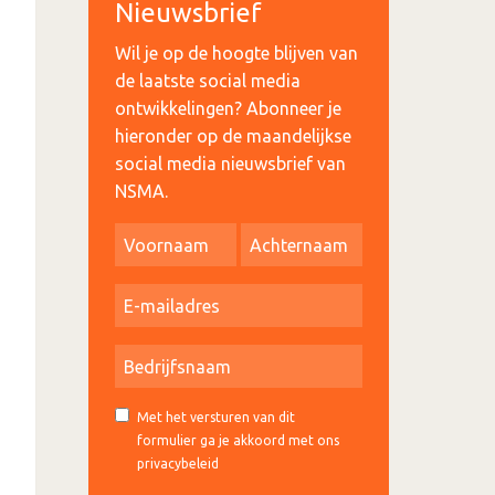
Nieuwsbrief
Wil je op de hoogte blijven van
de laatste social media
ontwikkelingen? Abonneer je
hieronder op de maandelijkse
social media nieuwsbrief van
NSMA.
Met het versturen van dit
formulier ga je akkoord met ons
privacybeleid