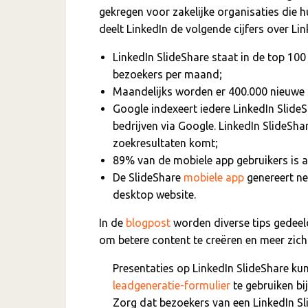
gekregen voor zakelijke organisaties die h
deelt LinkedIn de volgende cijfers over Lin
LinkedIn SlideShare staat in de top 10
bezoekers per maand;
Maandelijks worden er 400.000 nieuwe 
Google indexeert iedere LinkedIn Slide
bedrijven via Google. LinkedIn SlideSh
zoekresultaten komt;
89% van de mobiele app gebruikers is a
De SlideShare
mobiele app
genereert ne
desktop website.
In de
blogpost
worden diverse tips gedeeld
om betere content te creëren en meer zich
Presentaties op LinkedIn SlideShare k
leadgeneratie-formulier
te gebruiken bij
Zorg dat bezoekers van een LinkedIn S