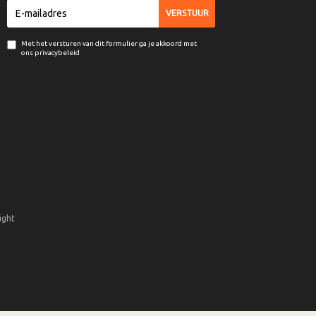
Met het versturen van dit formulier ga je akkoord met
ons privacybeleid
ight