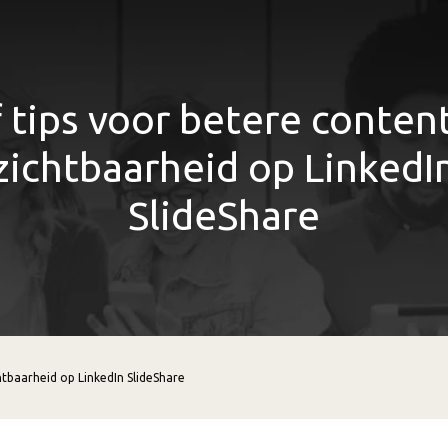
f tips voor betere conten
zichtbaarheid op LinkedI
SlideShare
htbaarheid op LinkedIn SlideShare