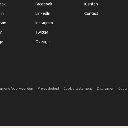
ook
Facebook
Klanten
In
LinkedIn
Contact
gram
Instagram
r
Twitter
ge
Overige
emene Voorwaarden
Privacybeleid
Cookie statement
Disclaimer
Copyr