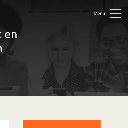
Menu
t en
n