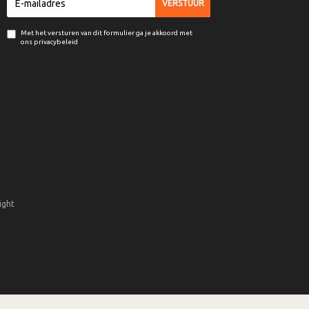
Met het versturen van dit formulier ga je akkoord met
ons privacybeleid
ight