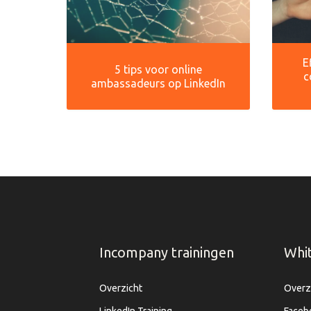
E
5 tips voor online
c
ambassadeurs op LinkedIn
Incompany trainingen
Whi
Overzicht
Overz
LinkedIn Training
Faceb