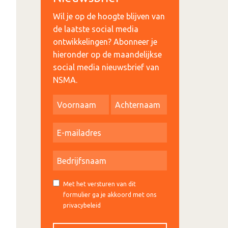
Wil je op de hoogte blijven van
de laatste social media
ontwikkelingen? Abonneer je
hieronder op de maandelijkse
social media nieuwsbrief van
NSMA.
Met het versturen van dit
formulier ga je akkoord met ons
privacybeleid