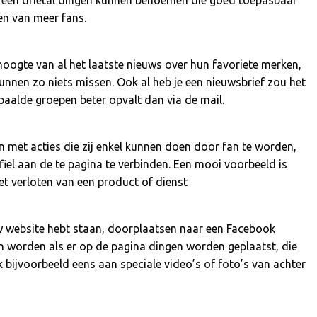
ou een drietal dingen kunnen benoemen die goed toepasbaar
gen van meer fans.
hoogte van al het laatste nieuws over hun favoriete merken,
nnen zo niets missen. Ook al heb je een nieuwsbrief zou het
paalde groepen beter opvalt dan via de mail.
 met acties die zij enkel kunnen doen door fan te worden,
fiel aan de te pagina te verbinden. Een mooi voorbeeld is
et verloten van een product of dienst
uw website hebt staan, doorplaatsen naar een Facebook
an worden als er op de pagina dingen worden geplaatst, die
nk bijvoorbeeld eens aan speciale video’s of foto’s van achter