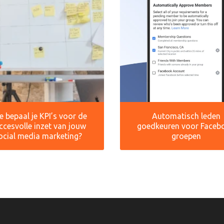
 bepaal je KPI’s voor de
Automatisch leden
ccesvolle inzet van jouw
goedkeuren voor Faceb
ocial media marketing?
groepen