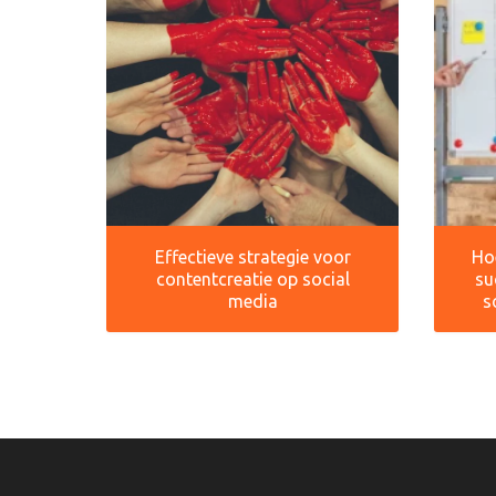
Effectieve strategie voor
Hoe
contentcreatie op social
su
media
s