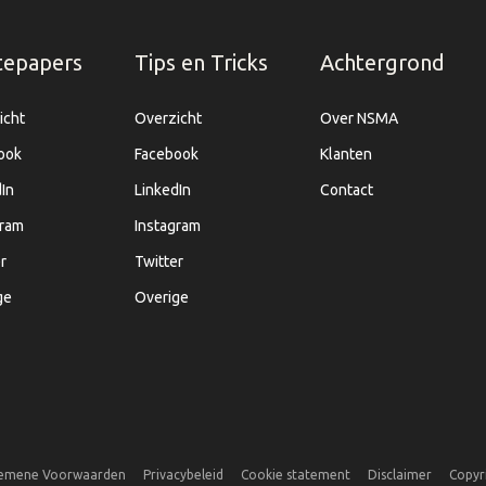
tepapers
Tips en Tricks
Achtergrond
icht
Overzicht
Over NSMA
ook
Facebook
Klanten
In
LinkedIn
Contact
gram
Instagram
r
Twitter
ge
Overige
emene Voorwaarden
Privacybeleid
Cookie statement
Disclaimer
Copyr