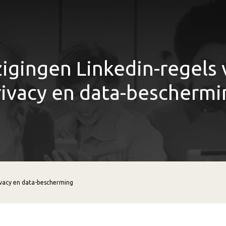
zigingen Linkedin-regels 
rivacy en data-beschermi
rivacy en data-bescherming