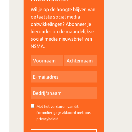
Wil je op de hoogte blijven van
de laatste social media
ontwikkelingen? Abonneer je
hieronder op de maandelijkse
social media nieuwsbrief van
NSMA.
Met het versturen van dit
formulier ga je akkoord met ons
privacybeleid