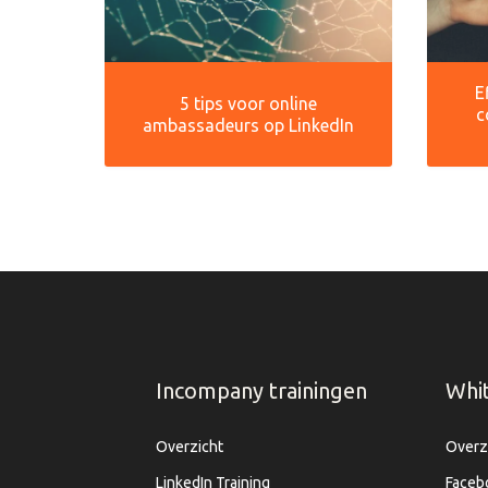
E
5 tips voor online
c
ambassadeurs op LinkedIn
Incompany trainingen
Whi
Overzicht
Overz
LinkedIn Training
Faceb