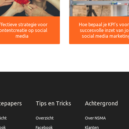
ffectieve strategie voor
Hoe bepaal je KPI’s voo
ontentcreatie op social
succesvolle inzet van j
media
social media marketin
tepapers
Tips en Tricks
Achtergrond
icht
Overzicht
Over NSMA
ook
Facebook
Klanten