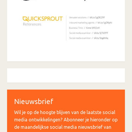
Nieuwsbrief
Wil je op de hoogte blijven van de laatste social
media ontwikkelingen? Abonneer je hieronder op
de maandelijkse social media nieuwsbrief van