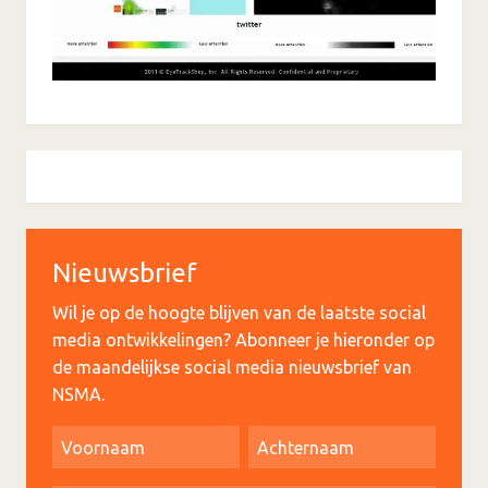
Nieuwsbrief
Wil je op de hoogte blijven van de laatste social
media ontwikkelingen? Abonneer je hieronder op
de maandelijkse social media nieuwsbrief van
NSMA.