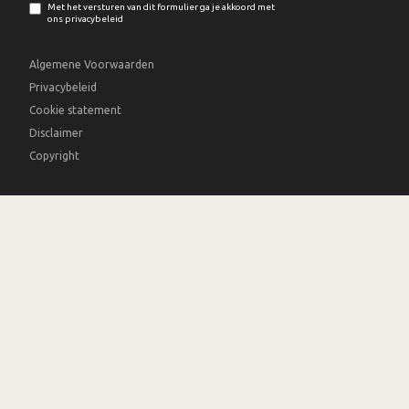
Met het versturen van dit formulier ga je akkoord met
ons privacybeleid
Algemene Voorwaarden
Privacybeleid
Cookie statement
Disclaimer
Copyright