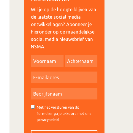
Wil je op de hoogte blijven van
de laatste social media
ontwikkelingen? Abonneer je
hieronder op de maandelijkse
social media nieuwsbrief van
NSMA.
Met het versturen van dit
formulier ga je akkoord met ons
privacybeleid