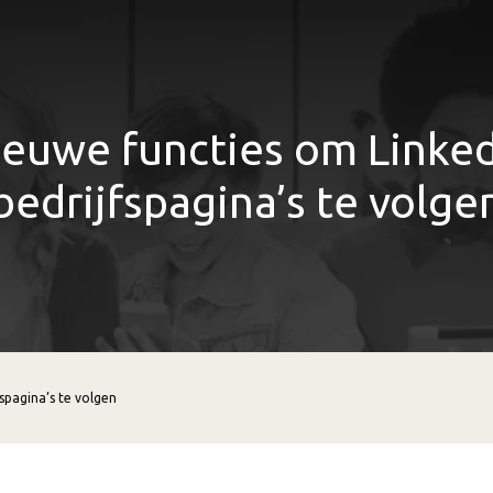
ieuwe functies om Linked
bedrijfspagina’s te volge
spagina’s te volgen