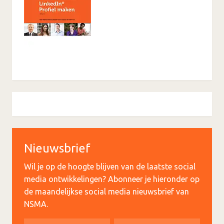
Nieuwsbrief
Wil je op de hoogte blijven van de laatste social
media ontwikkelingen? Abonneer je hieronder op
de maandelijkse social media nieuwsbrief van
NSMA.