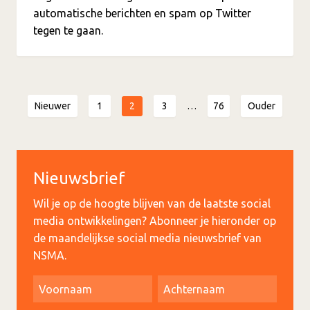
automatische berichten en spam op Twitter
tegen te gaan.
2
Nieuwer
1
3
…
76
Ouder
Nieuwsbrief
Wil je op de hoogte blijven van de laatste social
media ontwikkelingen? Abonneer je hieronder op
de maandelijkse social media nieuwsbrief van
NSMA.