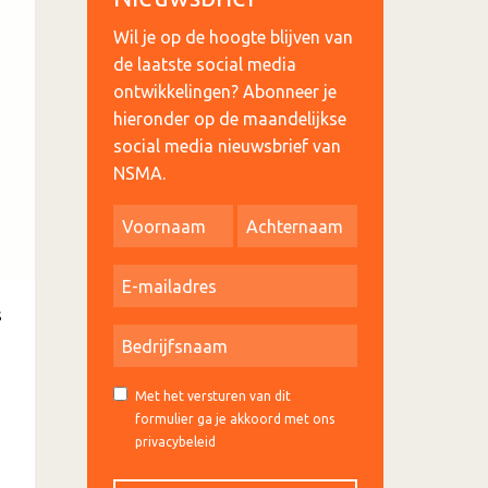
Wil je op de hoogte blijven van
de laatste social media
ontwikkelingen? Abonneer je
hieronder op de maandelijkse
social media nieuwsbrief van
NSMA.
s
Met het versturen van dit
formulier ga je akkoord met ons
privacybeleid