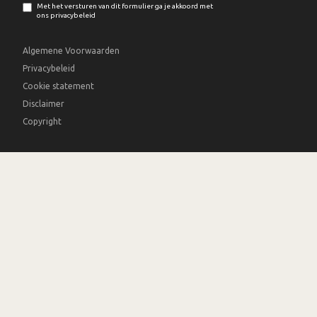
Met het versturen van dit formulier ga je akkoord met
ons privacybeleid
Algemene Voorwaarden
Privacybeleid
Cookie statement
Disclaimer
Copyright