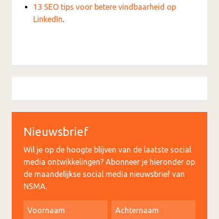
13 SEO tips voor betere vindbaarheid op
LinkedIn
.
Nieuwsbrief
Wil je op de hoogte blijven van de laatste social
media ontwikkelingen? Abonneer je hieronder op
de maandelijkse social media nieuwsbrief van
NSMA.