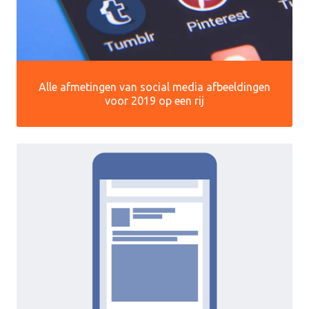
Alle afmetingen van social media afbeeldingen
voor 2019 op een rij