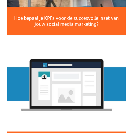
Hoe bepaal je KPI’s voor de succesvolle inzet van
jouw social media marketing?